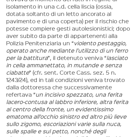
isolamento in una c.d. cella liscia (ossia,
dotata soltanto di un letto ancorato al
pavimento e di una coperta) per il rischio che
potesse compiere gesti autolesionistici; dopo
aver subito da parte di appartenenti alla
Polizia Penitenziaria un “
violento pestaggio,
operato anche mediante l’utilizzo di un ferro
per la battitura
”, il detenuto veniva “
lasciato
in cella ammanettato, in mutande e senza
ciabatte
” (cfr. sent. Corte Cass. sez. 5 n.
1243/24), ed in tali condizioni veniva trovato
dalla dottoressa che successivamente
refertava “
un incisivo spezzato, una ferita
lacero-contusa al labbro inferiore, altra ferita
al centro della fronte, un evidentissimo
ematoma all’occhio sinistro ed altro più lieve
sullo zigomo, escoriazioni varie sulla nuca,
sulle spalle e sul petto, nonché degli