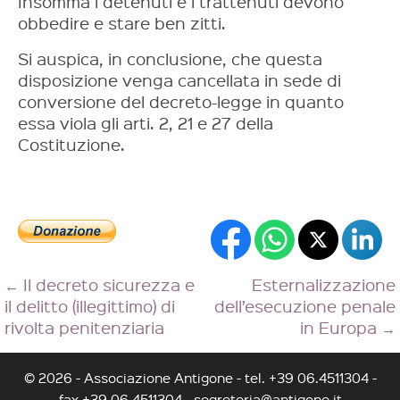
Insomma i detenuti e i trattenuti devono
obbedire e stare ben zitti.
Si auspica, in conclusione, che questa
disposizione venga cancellata in sede di
conversione del decreto-legge in quanto
essa viola gli arti. 2, 21 e 27 della
Costituzione.
←
Il decreto sicurezza e
Esternalizzazione
il delitto (illegittimo) di
dell’esecuzione penale
rivolta penitenziaria
in Europa
→
© 2026 - Associazione Antigone - tel. +39 06.4511304 -
fax +39 06.4511304 -
segreteria@antigone.it