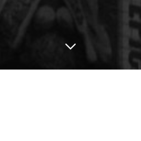
Home
»
Approfondimenti
»
Le ragazze nelle carceri
minorili
Susanna Marietti