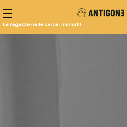
Le ragazze nelle carceri minorili