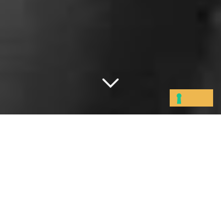
Home
»
Approfondimenti
»
Le norme
Patrizio Gonnella