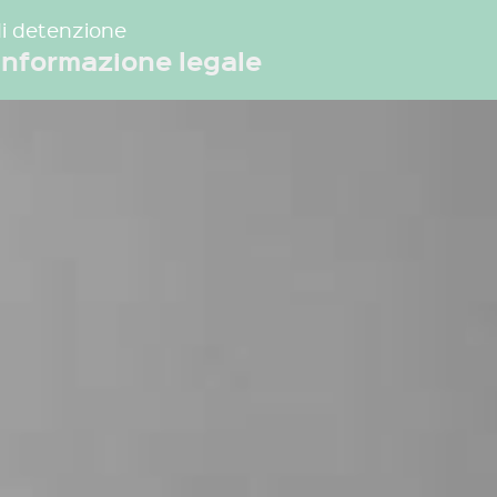
di detenzione
 informazione legale