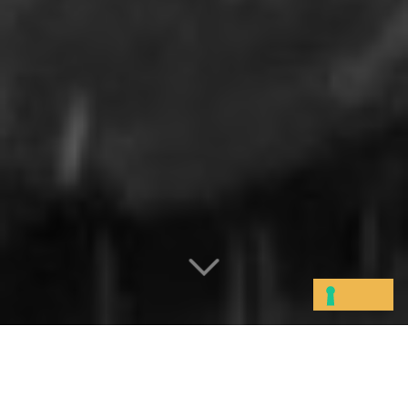
Home
»
Temi
»
I costi della detenzione