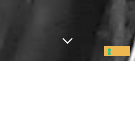
Home
»
Temi
»
Misure alternative e di comunità
Misure alternative e di