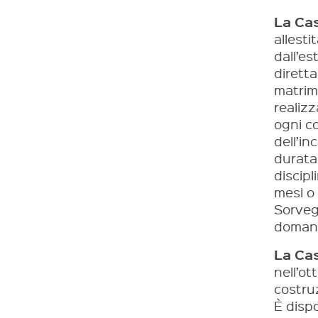
La Cas
allesti
dall’e
diretta
matrim
realiz
ogni co
dell’in
durata
discipl
mesi o 
Sorveg
domand
La Cas
nell’ot
costruz
È dispo