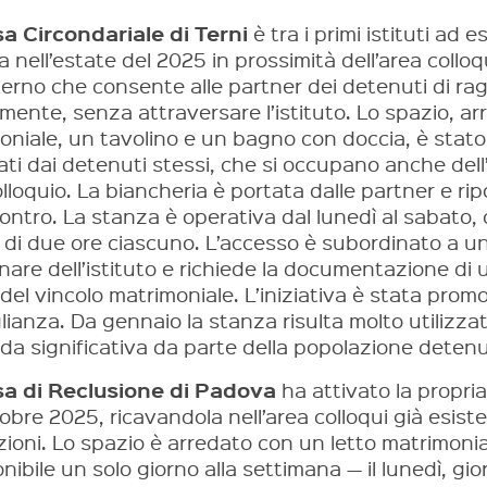
a Circondariale di Terni
è tra i primi istituti ad 
ta nell’estate del 2025 in prossimità dell’area col
sterno che consente alle partner dei detenuti di ra
mente, senza attraversare l’istituto. Lo spazio, ar
oniale, un tavolino e un bagno con doccia, è stat
zati dai detenuti stessi, che si occupano anche del
lloquio. La biancheria è portata dalle partner e ri
contro. La stanza è operativa dal lunedì al sabato, 
 di due ore ciascuno. L’accesso è subordinato a un
inare dell’istituto e richiede la documentazione d
del vincolo matrimoniale. L’iniziativa è stata prom
lianza. Da gennaio la stanza risulta molto utilizza
a significativa da parte della popolazione detenu
a di Reclusione di Padova
ha attivato la propria
tobre 2025, ricavandola nell’area colloqui già esis
ioni. Lo spazio è arredato con un letto matrimonial
nibile un solo giorno alla settimana — il lunedì, gio