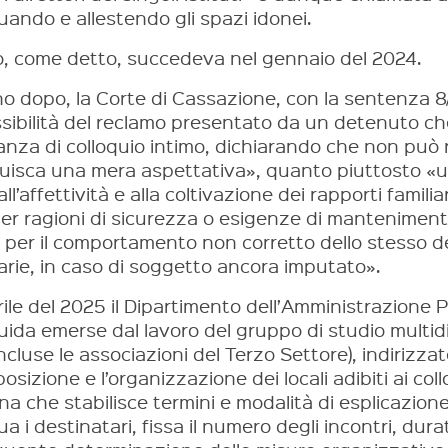
uando e allestendo gli spazi idonei.
, come detto, succedeva nel gennaio del 2024.
o dopo, la Corte di Cassazione, con la sentenza 
ssibilità del reclamo presentato da un detenuto c
tanza di colloquio intimo, dichiarando che non può
tuisca una mera aspettativa», quanto piuttosto «u
 all’affettività e alla coltivazione dei rapporti fami
er ragioni di sicurezza o esigenze di mantenimento
 per il comportamento non corretto dello stesso de
iarie, in caso di soggetto ancora imputato».
rile del 2025 il Dipartimento dell’Amministrazione 
uida emerse dal lavoro del gruppo di studio multidi
ncluse le associazioni del Terzo Settore), indirizzat
osizione e l’organizzazione dei locali adibiti ai coll
ina che stabilisce termini e modalità di esplicazione d
ua i destinatari, fissa il numero degli incontri, dur