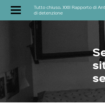
Tutto chiuso. XXII Rapporto di Ant
di detenzione
Se
si
se