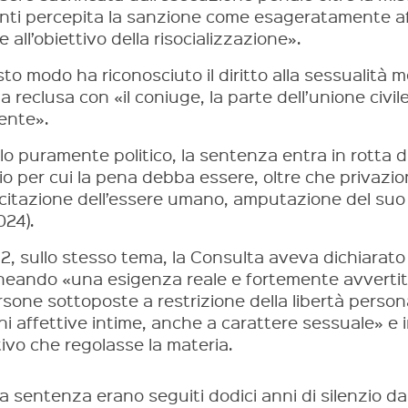
enti percepita la sanzione come esageratamente aff
 all’obiettivo della risocializzazione».
to modo ha riconosciuto il diritto alla sessualità m
 reclusa con «il coniuge, la parte dell’unione civi
ente».
llo puramente politico, la sentenza entra in rotta di 
io per cui la pena debba essere, oltre che privazio
citazione dell’essere umano, amputazione del suo c
024).
2, sullo stesso tema, la Consulta aveva dichiarato
ineando «una esigenza reale e fortemente avvertit
rsone sottoposte a restrizione della libertà perso
oni affettive intime, anche a carattere sessuale» e
tivo che regolasse la materia.
la sentenza erano seguiti dodici anni di silenzio d