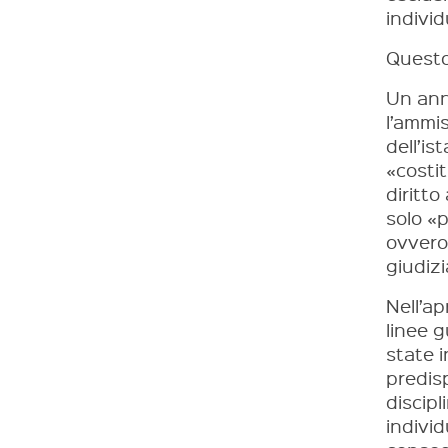
individ
Questo
Un ann
l’ammi
dell’is
«costi
diritto
solo «p
ovvero
giudiz
Nell’ap
linee g
state i
predisp
discipl
individ