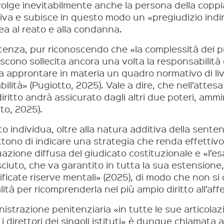
volge inevitabilmente anche la persona della coppi
iva e subisce in questo modo un «pregiudizio indi
ea al reato e alla condanna.
tenza, pur riconoscendo che «la complessità dei p
scono sollecita ancora una volta la responsabilità 
 approntare in materia un quadro normativo di live
bilità» (Pugiotto, 2025). Vale a dire, che nell’attesa
iritto andrà assicurato dagli altri due poteri, ammi
to, 2025).
o individua, oltre alla natura additiva della sentenz
ono di indicare una strategia che renda effettivo il
azione diffusa del giudicato costituzionale e «l’es
sciuto, che va garantito in tutta la sua estension
ificate riserve mentali» (2025), di modo che non si 
ità per ricomprenderla nel più ampio diritto all’affe
istrazione penitenziaria «in tutte le sue articolazi
 i direttori dei singoli istituti» è dunque chiamata a