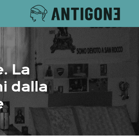
e. La
i dalla
e