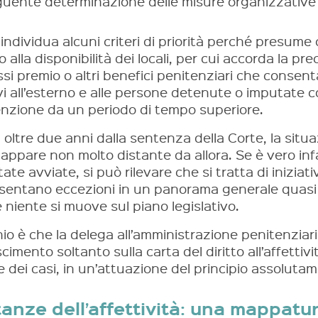
uente determinazione delle misure organizzative 
 individua alcuni criteri di priorità perché presume 
o alla disponibilità dei locali, per cui accorda la p
i premio o altri benefici penitenziari che consenta
ivi all’esterno e alle persone detenute o imputate
enzione da un periodo di tempo superiore.
 oltre due anni dalla sentenza della Corte, la situaz
i appare non molto distante da allora. Se è vero in
ate avviate, si può rilevare che si tratta di inizia
sentano eccezioni in un panorama generale quasi
 niente si muove sul piano legislativo.
chio è che la delega all’amministrazione penitenziar
cimento soltanto sulla carta del diritto all’affettiv
e dei casi, in un’attuazione del principio assoluta
tanze dell’affettività: una mappatu