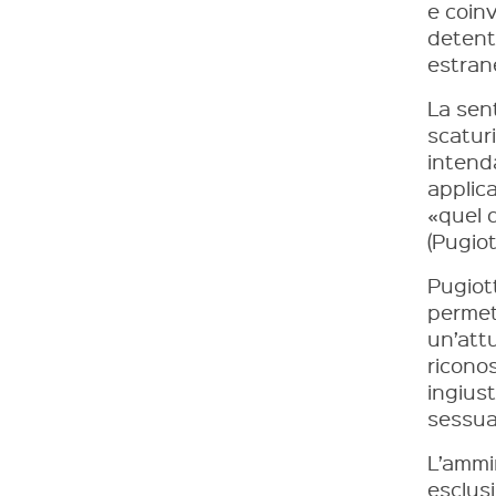
e coin
detent
estran
La sen
scaturi
intenda
applica
«quel d
(Pugiot
Pugiott
permett
un’attu
ricono
ingiust
sessual
L’ammin
esclusi