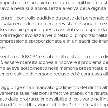
imposto alla Corte «di ricondurre a legittimità co
nevole nella sua assolutezza e lesiva della dignità
entre il controllo auditivo da parte del personale d
o salvo eccezioni, non era prevista nessuna eccezi
llo visivo «e proprio questa assolutezza espone la
o di irragionevolezza per difetto di proporzionalità»
mpressione sproporzionata e in un sacrificio irrag
a».
sentenza 10/2024 è stato inoltre stabilito che la d
 essere ritenuta idonea a risolvere il problema del
ne aveva sottolineato nella memoria presentata e a
umero esiguo di persone recluse ed è connessa alla
i aggiunge che il mancato godimento del diritto all’
amente sulle relazioni affettive stabili, che risult
ate dalla protratta impossibilità di coltivarle nell’in
sito di “desertificazione affettiva” che è l’esatto o