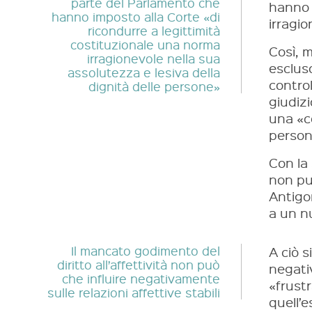
parte del Parlamento che
hanno 
hanno imposto alla Corte «di
irragio
ricondurre a legittimità
costituzionale una norma
Così, m
irragionevole nella sua
esclus
assolutezza e lesiva della
contro
dignità delle persone»
giudizi
una «co
person
Con la 
non può
Antigo
a un n
Il mancato godimento del
A ciò s
diritto all’affettività non può
negativ
che influire negativamente
«frustr
sulle relazioni affettive stabili
quell’e