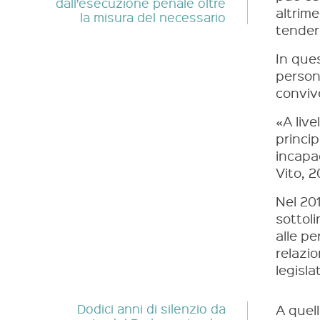
dall’esecuzione penale oltre
altrim
la misura del necessario
tendere
In ques
persona
conviv
«A live
princip
incapa
Vito, 2
Nel 201
sottol
alle pe
relazi
legisla
Dodici anni di silenzio da
A quel