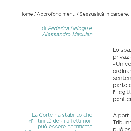
Home
/
Approfondimenti
/
Sessualità in carcere.
di
Federica Delogu
e
Alessandro Maculan
Lo spa
privazi
«Un ve
ordina
sentenz
parte d
l’illeg
penite
La Corte ha stabilito che
A parti
«l’intimità degli affetti non
Tribuna
può essere sacrificata
può es