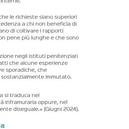
interne.
che le richieste siano superiori
recedenza a chi non beneficia di
no di coltivare i rapporti
 con pene più lunghe e che sono
ione negli istituti penitenziari
fatti che alcune esperienze
tive sporadiche, che
 sostanzialmente immutato.
ia si traduca nel
ità inframuraria oppure, nel
mente diseguale.» (Giugni 2024).
ra