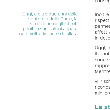
conseg
Oggi, a oltre due anni dalla
Inoltre
sentenza della Corte, la
rispett
situazione negli istituti
permess
penitenziari italiani appare
affett
non molto distante da allora
in det
Oggi, a
italian
sono st
rappre
Mentre
«Il ris
riconos
miglior
Le s