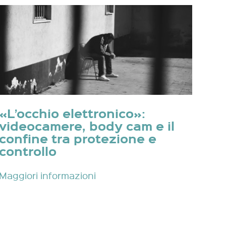
«L’occhio elettronico»:
videocamere, body cam e il
confine tra protezione e
controllo
Maggiori informazioni