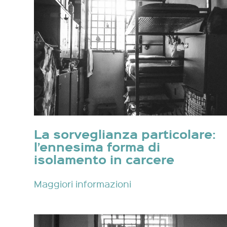
La sorveglianza particolare:
l’ennesima forma di
isolamento in carcere
Maggiori informazioni